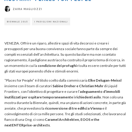
ZAIRA MAGLIOZZI
BIENNALE 2016
I PADIGLIONI NAZIONALI
VENEZIA. Offrire un riparo, allestire spazi di vita decorosi e creare i
presupposti per una buona convivenza sociale fanno parte da sempre dei
compiti essenziali dell’architettura. Su questo basilare ma non scontato
ragionamento, il padiglione austriaco ha costruito il proprio tema di ricerca, in
un momento in cui la
condizione dei profughi
risulta essere centrale per tutti
gli stati europei ponendo sfide e stimoli enormi.
“Places for People” è il titolo scelto dalla commissaria
Elke Delugan-Meissl
insieme con il team di curatori
Sabine Dreher e Christian Muhr
di Liquid
Frontiers, con l’obiettivo di progettare e curare l’
adeguamento d’immobili
inutilizzati per ospitare temporaneamente i richiedenti asilo
. Non solo una
mostra durante la Biennale, quindi, ma un piano di azioni concrete, in parte già
avviate, che prevedono la
riconversione di tre edifici a Vienna
e il
coinvolgimento di circa mille persone. Tre gli studi selezionati, che lavorano al
fianco di una Ong, ci sono
Caramel Architekten, EOOS e the
nextENTERprise-architects
.