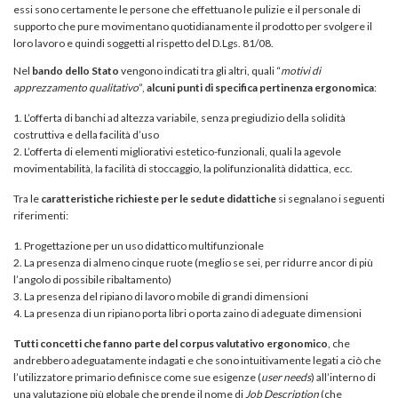
essi sono certamente le persone che effettuano le pulizie e il personale di
supporto che pure movimentano quotidianamente il prodotto per svolgere il
loro lavoro e quindi soggetti al rispetto del D.Lgs. 81/08.
Nel
bando dello Stato
vengono indicati tra gli altri, quali “
motivi di
apprezzamento qualitativo
”,
alcuni punti di specifica pertinenza ergonomica
:
L’offerta di banchi ad altezza variabile, senza pregiudizio della solidità
costruttiva e della facilità d’uso
L’offerta di elementi migliorativi estetico-funzionali, quali la agevole
movimentabilità, la facilità di stoccaggio, la polifunzionalità didattica, ecc.
Tra le
caratteristiche richieste per le sedute didattiche
si segnalano i seguenti
riferimenti:
Progettazione per un uso didattico multifunzionale
La presenza di almeno cinque ruote (meglio se sei, per ridurre ancor di più
l’angolo di possibile ribaltamento)
La presenza del ripiano di lavoro mobile di grandi dimensioni
La presenza di un ripiano porta libri o porta zaino di adeguate dimensioni
Tutti concetti che fanno parte del corpus valutativo ergonomico
, che
andrebbero adeguatamente indagati e che sono intuitivamente legati a ciò che
l’utilizzatore primario definisce come sue esigenze (
user needs
) all’interno di
una valutazione più globale che prende il nome di
Job Description
(che