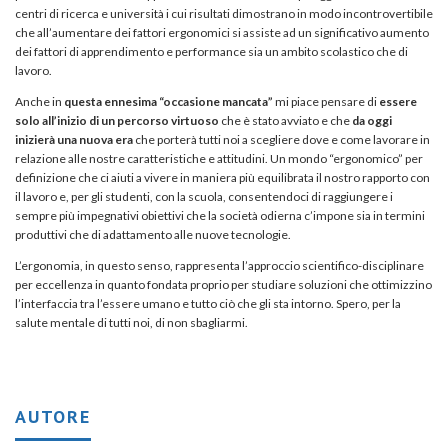
centri di ricerca e università i cui risultati dimostrano in modo incontrovertibile
che all’aumentare dei fattori ergonomici si assiste ad un significativo aumento
dei fattori di apprendimento e performance sia un ambito scolastico che di
lavoro.
Anche in
questa ennesima “occasione mancata”
mi piace pensare di
essere
solo all’inizio di un percorso virtuoso
che è stato avviato e che
da oggi
inizierà una nuova era
che porterà tutti noi a scegliere dove e come lavorare in
relazione alle nostre caratteristiche e attitudini. Un mondo “ergonomico” per
definizione che ci aiuti a vivere in maniera più equilibrata il nostro rapporto con
il lavoro e, per gli studenti, con la scuola, consentendoci di raggiungere i
sempre più impegnativi obiettivi che la società odierna c’impone sia in termini
produttivi che di adattamento alle nuove tecnologie.
L’ergonomia, in questo senso, rappresenta l’approccio scientifico-disciplinare
per eccellenza in quanto fondata proprio per studiare soluzioni che ottimizzino
l’interfaccia tra l’essere umano e tutto ciò che gli sta intorno. Spero, per la
salute mentale di tutti noi, di non sbagliarmi.
AUTORE