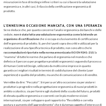
misurazioni in fase di testing e infine i criteri su cui si baserà la valutazione
ergonomica e, in altri casi, il rilascio della certificazione ergonomica di
prodotto.
L’ENNESIMA OCCASIONE MANCATA, CON UNA SPERANZA
Se ne deduce che, per quanto concerne l’analisi ergonomica dei banchi e delle
sedute,
non è stata fatta una valutazione ergonomica come la intende un
organismo di certificazione
che si occupa esclusivamente di certificazione
dell’ergonomia di prodotto. Sì, perché i punti sopra descritti e utilizzati per la
realizzazione di una Specifica tecnica di prodotto, non sono altro che le
raccomandazioni riportate nella norma armonizzata ISO EN 9241-210
, la
“mamma” di tutte le norme che parlano di ergonomia nel mondo e che
definisce il percorso per progettare prodotti ergonomici seguendo il processo
di Human Centred Design, utilizzato da moltissime imprese in quanto
garantisce i migliori risultati in termini di soddisfazione del cliente (
user
experience
) e qualità del prodotto, ma anche di comunicazione e di vendite.
Verrebbe da dire: “Peccato!”. Si è persa un’altra occasione sia per aiutare i
produttori a progredire nella progettazione ergonomica di nuovi prodotti in
ambito scolastico, sia per fornire agli studenti della scuola del futuro, prodotti
di elevata qualità ergonomica e coerenti con le più moderne visioni
internazionali, sia per sviluppare quel rapporto tra “flessibilità e corretta
postura e aumento dell’apprendimento” che è da tempo oggetto d’interesse di