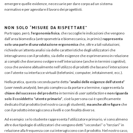
emergere quelle evidenze, necessarie per dare corpo ad un sistema
normativo e per agevolare il lavoro dei progettisti.
NON SOLO “MISURE DA RISPETTARE”
Purtroppo, però,
l’ergonomia fisica
, che raccoglie le indicazioni che vengono
dall’area biomedica (antropometria e biomeccanica, in primis)
rappresenta
solo una parte di una valutazione ergonomica
che, oltre a tali valutazioni,
richiede un’attenta analisi sia delle caratteristiche degli utilizzatori che
interagiranno con il prodotto, sia delle esigenze che esprimeranno in relazione
ai compiti che dovranno svolgere nell’interazione (anche in termini cognitivi),
cosa che avviene abitualmente nell’utilizzo di prodotti che basano l’interazione
con l’utente su interfacce virtuali (telefonini, computer, infotainment, ecc.).
Nella pratica, questa seconda parte detta
“analisi delle esigenze dell’utente”
(
user needs analysis
), ben più complessa da portare a termine, rappresenta la
chiave del successo del prodotto
in termini di
user satisfaction
e
non riguarda
solo il cosiddetto “utente primario”
, cioè la persona cui è specificamente
dedicato il tal prodotto (nel nostro caso gli studenti),
ma anche altre figure
che
con il prodotto interagiscono a livelli e con finalità diverse.
Ad esempio: se lo studente rappresenta l’utilizzatore primario, vi sono almeno
altre due tipologie di utilizzatori che vengono detti “secondari” o “terziari” in
relazione alla frequenza con cui interagiscono con il prodotto. Nel nostro caso,