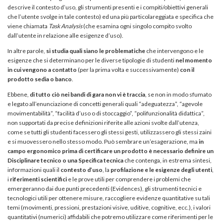
descrive il contesto d’uso, gli strumenti presenti e i compiti/obiettivi generali
che l’utente svolge in tale contesto) ed una più particolareggiata e specifica che
viene chiamata
Task Analysis
(che esamina ogni singolo compito svolto
dall’utente in relazione alle esigenze d’uso).
In altre parole,
si studia quali siano le problematiche
che intervengono e le
esigenze che si determinano per le diverse tipologie di studenti
nel momento
in cui vengono a contatto
(per la prima volta e successivamente)
con il
prodotto sedia o banco
.
Ebbene,
di tutto ciò nei bandi di gara non vi è traccia
, se non in modo sfumato
e legato all’enunciazione di concetti generali quali “adeguatezza”, “agevole
movimentabilità”, “facilità d’uso o di stoccaggio”, “polifunzionalità didattica”,
non supportati da precise definizioni riferite alle azioni svolte dall’utenza,
come se tutti gli studenti facessero gli stessi gesti, utilizzassero gli stessi zaini
e si muovessero nello stesso modo. Può sembrare un’esagerazione, ma
in
campo ergonomico
prima di certificare un prodotto è necessario definire un
Disciplinare tecnico o una Specifica tecnica
che contenga, in estrema sintesi,
informazioni quali il
contesto d’uso
, la
profilazione e le esigenze degli utenti
,
i
riferimenti scientifici
e le prove utili per comprendere i problemi che
emergeranno dai due punti precedenti (Evidences), gli strumenti tecnici e
tecnologici utili per ottenere misure, raccogliere evidenze quantitative su tali
temi (movimenti, pressioni, prestazioni visive, uditive, cognitive, ecc.), i valori
quantitativi (numerici) affidabili che potremo utilizzare come riferimenti per le