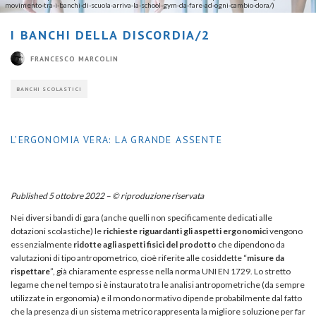
movimento-tra-i-banchi-di-scuola-arriva-la-school-gym-da-fare-ad-ogni-cambio-dora/)
I BANCHI DELLA DISCORDIA/2
FRANCESCO MARCOLIN
BANCHI SCOLASTICI
L’ERGONOMIA VERA: LA GRANDE ASSENTE
Published 5 ottobre 2022 – © riproduzione riservata
Nei diversi bandi di gara (anche quelli non specificamente dedicati alle
dotazioni scolastiche) le
richieste
riguardanti gli aspetti ergonomici
vengono
essenzialmente
ridotte
agli aspetti fisici del prodotto
che dipendono da
valutazioni di tipo antropometrico, cioè riferite alle cosiddette “
misure da
rispettare
”, già chiaramente espresse nella norma UNI EN 1729. Lo stretto
legame che nel tempo si è instaurato tra le analisi antropometriche (da sempre
utilizzate in ergonomia) e il mondo normativo dipende probabilmente dal fatto
che la presenza di un sistema metrico rappresenta la migliore soluzione per far