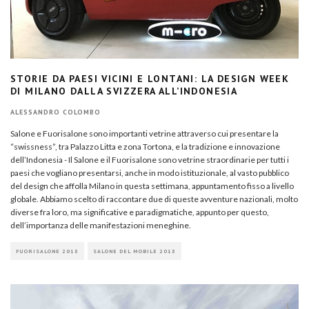
STORIE DA PAESI VICINI E LONTANI: LA DESIGN WEEK
DI MILANO DALLA SVIZZERA ALL’INDONESIA
ALESSANDRO COLOMBO
Salone e Fuorisalone sono importanti vetrine attraverso cui presentare la
“swissness”, tra Palazzo Litta e zona Tortona, e la tradizione e innovazione
dell’Indonesia - Il Salone e il Fuorisalone sono vetrine straordinarie per tutti i
paesi che vogliano presentarsi, anche in modo istituzionale, al vasto pubblico
del design che affolla Milano in questa settimana, appuntamento fisso a livello
globale. Abbiamo scelto di raccontare due di queste avventure nazionali, molto
diverse fra loro, ma significative e paradigmatiche, appunto per questo,
dell’importanza delle manifestazioni meneghine.
FUORISALONE 2018
SALONE DEL MOBILE 2018