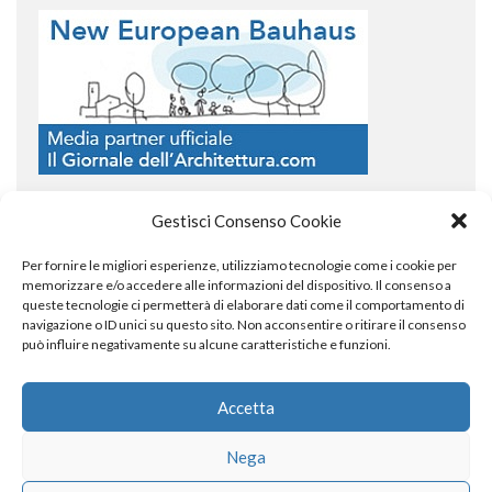
Gestisci Consenso Cookie
Per fornire le migliori esperienze, utilizziamo tecnologie come i cookie per
COPYRIGHT
memorizzare e/o accedere alle informazioni del dispositivo. Il consenso a
queste tecnologie ci permetterà di elaborare dati come il comportamento di
navigazione o ID unici su questo sito. Non acconsentire o ritirare il consenso
può influire negativamente su alcune caratteristiche e funzioni.
© TheArchitecturalPost 2024
SOCIAL NETWORK
Accetta
Nega
x
facebook
instagram
linkedin