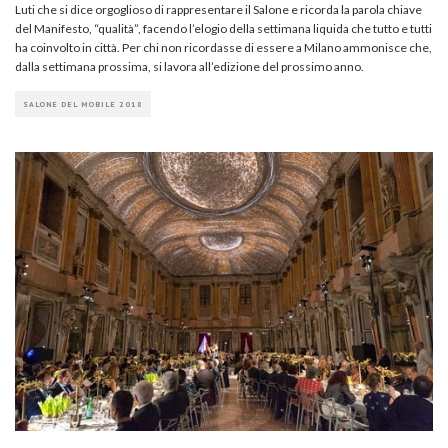
Luti che si dice orgoglioso di rappresentare il Salone e ricorda la parola chiave
del Manifesto, “qualità”, facendo l’elogio della settimana liquida che tutto e tutti
ha coinvolto in città. Per chi non ricordasse di essere a Milano ammonisce che,
dalla settimana prossima, si lavora all’edizione del prossimo anno.
SALONE DEL MOBILE 2018