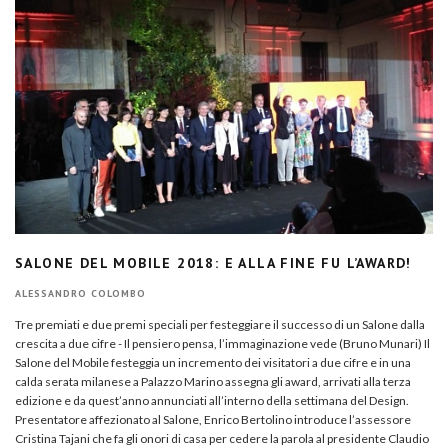
SALONE DEL MOBILE 2018: E ALLA FINE FU L’AWARD!
ALESSANDRO COLOMBO
Tre premiati e due premi speciali per festeggiare il successo di un Salone dalla
crescita a due cifre - Il pensiero pensa, l’immaginazione vede (Bruno Munari) Il
Salone del Mobile festeggia un incremento dei visitatori a due cifre e in una
calda serata milanese a Palazzo Marino assegna gli award, arrivati alla terza
edizione e da quest’anno annunciati all’interno della settimana del Design.
Presentatore affezionato al Salone, Enrico Bertolino introduce l’assessore
Cristina Tajani che fa gli onori di casa per cedere la parola al presidente Claudio