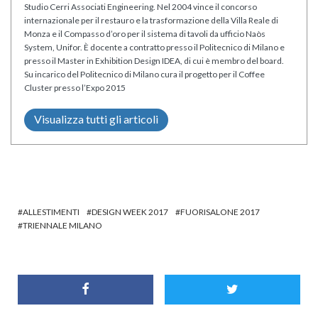
Studio Cerri Associati Engineering. Nel 2004 vince il concorso
internazionale per il restauro e la trasformazione della Villa Reale di
Monza e il Compasso d’oro per il sistema di tavoli da ufficio Naòs
System, Unifor. È docente a contratto presso il Politecnico di Milano e
presso il Master in Exhibition Design IDEA, di cui è membro del board.
Su incarico del Politecnico di Milano cura il progetto per il Coffee
Cluster presso l’Expo 2015
Visualizza tutti gli articoli
ALLESTIMENTI
DESIGN WEEK 2017
FUORISALONE 2017
TRIENNALE MILANO