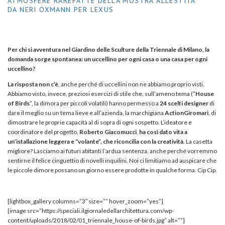
ATMOSFERE RAREFATTE DELLA MOSTRA ALLESTITA
DA NERI OXMANN PER LEXUS
Per chi si avventura nel Giardino delle Sculture della Triennale di Milano, la
domanda sorge spontanea: un uccellino per ogni casa o una casa per ogni
uccellino?
La risposta non c’è
, anche perché di uccellini non ne abbiamo proprio visti.
Abbiamo visto, invece, preziosi esercizi di stile che, sull’ameno tema (“
House
of Birds
”, la dimora per piccoli volatili) hanno permesso a
24 scelti designer
di
dare il meglio su un tema lieve e all’azienda, la marchigiana
ActionGiromari
, di
dimostrare le proprie capacità al di sopra di ogni sospetto. L’ideatore e
coordinatore del progetto,
Roberto Giacomucci
,
ha così dato vita a
un’istallazione leggera e “volante”, che riconcilia con la creatività
. La casetta
migliore? Lasciamo ai futuri abitanti l’ardua sentenza, anche perché vorremmo
sentirne il felice cinguettio di novelli inquilini. Noi ci limitiamo ad auspicare che
le piccole dimore possano un giorno essere prodotte in qualche forma. Cip Cip.
[lightbox_gallery columns=”3″ size=”” hover_zoom=”yes”]
[image src=”https://speciali.ilgiornaledellarchitettura.com/wp-
content/uploads/2018/02/01_triennale_house-of-birds.jpg” alt=””]