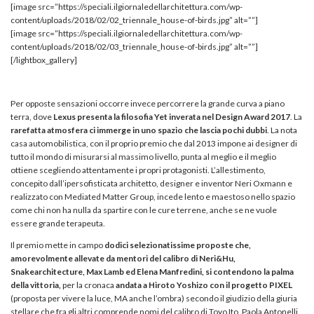
[image src=”https://speciali.ilgiornaledellarchitettura.com/wp-
content/uploads/2018/02/02_triennale_house-of-birds.jpg” alt=””]
[image src=”https://speciali.ilgiornaledellarchitettura.com/wp-
content/uploads/2018/02/03_triennale_house-of-birds.jpg” alt=””]
[/lightbox_gallery]
Per opposte sensazioni occorre invece percorrere la grande curva a piano
terra, dove
Lexus presenta la filosofia Yet inverata nel Design Award 2017
. La
rarefatta atmosfera ci immerge in uno spazio che lascia pochi dubbi
. La nota
casa automobilistica, con il proprio premio che dal 2013 impone ai designer di
tutto il mondo di misurarsi al massimo livello, punta al meglio e il meglio
ottiene scegliendo attentamente i propri protagonisti. L’allestimento,
concepito dall’ipersofisticata architetto, designer e inventor Neri Oxmann e
realizzato con Mediated Matter Group, incede lento e maestoso nello spazio
come chi non ha nulla da spartire con le cure terrene, anche se ne vuole
essere grande terapeuta.
Il premio mette in campo
dodici selezionatissime proposte che,
amorevolmente allevate da mentori del calibro di Neri&Hu,
Snakearchitecture, Max Lamb ed Elena Manfredini, si contendono la palma
della vittoria,
per la cronaca
andata a Hiroto Yoshizo con il progetto PIXEL
(proposta per vivere la luce, MA anche l’ombra) secondo il giudizio della giuria
stellare che fra gli altri comprende nomi del calibro di Toyo Ito, Paola Antonelli