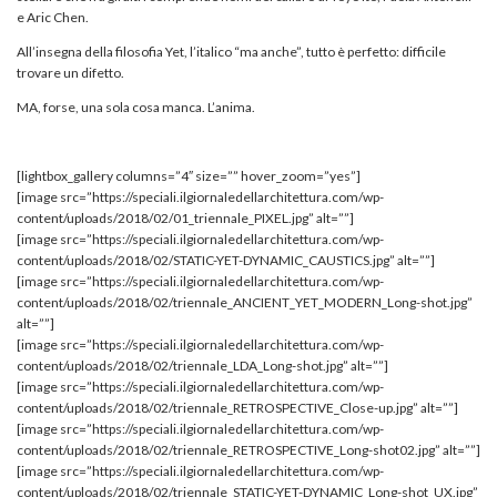
e Aric Chen.
All’insegna della filosofia Yet, l’italico “ma anche”, tutto è perfetto: difficile
trovare un difetto.
MA, forse, una sola cosa manca. L’anima.
[lightbox_gallery columns=”4″ size=”” hover_zoom=”yes”]
[image src=”https://speciali.ilgiornaledellarchitettura.com/wp-
content/uploads/2018/02/01_triennale_PIXEL.jpg” alt=””]
[image src=”https://speciali.ilgiornaledellarchitettura.com/wp-
content/uploads/2018/02/STATIC-YET-DYNAMIC_CAUSTICS.jpg” alt=””]
[image src=”https://speciali.ilgiornaledellarchitettura.com/wp-
content/uploads/2018/02/triennale_ANCIENT_YET_MODERN_Long-shot.jpg”
alt=””]
[image src=”https://speciali.ilgiornaledellarchitettura.com/wp-
content/uploads/2018/02/triennale_LDA_Long-shot.jpg” alt=””]
[image src=”https://speciali.ilgiornaledellarchitettura.com/wp-
content/uploads/2018/02/triennale_RETROSPECTIVE_Close-up.jpg” alt=””]
[image src=”https://speciali.ilgiornaledellarchitettura.com/wp-
content/uploads/2018/02/triennale_RETROSPECTIVE_Long-shot02.jpg” alt=””]
[image src=”https://speciali.ilgiornaledellarchitettura.com/wp-
content/uploads/2018/02/triennale_STATIC-YET-DYNAMIC_Long-shot_UX.jpg”