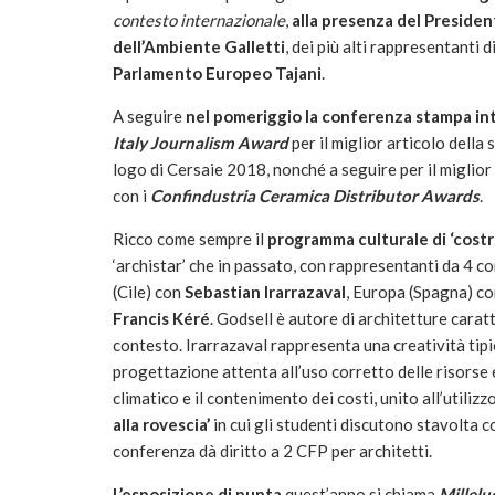
contesto internazionale
,
alla presenza del Preside
dell’Ambiente Galletti
, dei più alti rappresentanti 
Parlamento Europeo Tajani
.
A seguire
nel pomeriggio la conferenza stampa in
Italy Journalism Award
per il miglior articolo dell
logo di Cersaie 2018, nonché a seguire per il miglior 
con i
Confindustria Ceramica Distributor Awards
.
Ricco come sempre il
programma culturale di ‘costru
‘archistar’ che in passato, con rappresentanti da 4 co
(Cile) con
Sebastian Irarrazaval
, Europa (Spagna) c
Francis Kéré
. Godsell è autore di architetture carat
contesto. Irarrazaval rappresenta una creatività tipi
progettazione attenta all’uso corretto delle risorse e
climatico e il contenimento dei costi, unito all’utilizzo
alla rovescia’
in cui gli studenti discutono stavolta c
conferenza dà diritto a 2 CFP per architetti.
L’esposizione di punta
quest’anno si chiama
Millelu