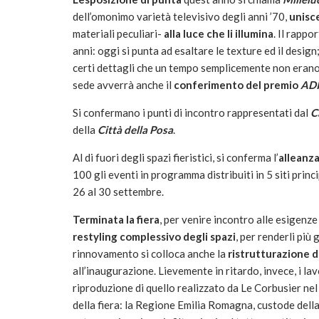
dell’omonimo varietà televisivo degli anni ’70,
unisce
materiali peculiari-
alla luce che li illumina
. Il rapp
anni: oggi si punta ad esaltare le texture ed il desig
certi dettagli che un tempo semplicemente non erano 
sede avverrà anche il
conferimento del premio
ADI
Si confermano i punti di incontro rappresentati dal
C
della
Città della Posa
.
Al di fuori degli spazi fieristici, si conferma l’
alleanza
100 gli eventi in programma distribuiti in 5 siti pri
26 al 30 settembre.
Terminata la fiera
, per venire incontro alle esigenze
restyling complessivo degli spazi
, per renderli più 
rinnovamento si colloca anche la
ristrutturazione d
all’inaugurazione. Lievemente in ritardo, invece, i lav
riproduzione di quello realizzato da Le Corbusier nel
della fiera: la Regione Emilia Romagna, custode della 