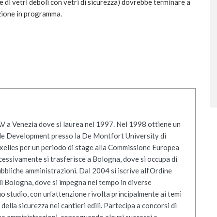
ne di vetri deboli con vetri di sicurezza) dovrebbe terminare a
zione in programma.
V a Venezia dove si laurea nel 1997. Nel 1998 ottiene un
le Development presso la De Montfort University di
uxelles per un periodo di stage alla Commissione Europea
essivamente si trasferisce a Bologna, dove si occupa di
bbliche amministrazioni. Dal 2004 si iscrive all’Ordine
 di Bologna, dove si impegna nel tempo in diverse
o studio, con un’attenzione rivolta principalmente ai temi
della sicurezza nei cantieri edili. Partecipa a concorsi di
che amministrazioni, conseguendo alcuni successi e