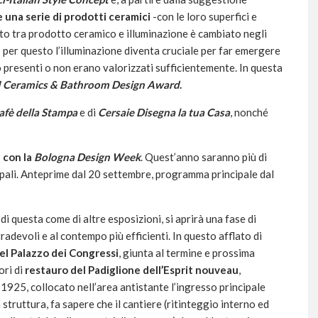
 una serie di prodotti ceramici
-con le loro superfici e
orto tra prodotto ceramico e illuminazione è cambiato negli
n; per questo l’illuminazione diventa cruciale per far emergere
presenti o non erano valorizzati sufficientemente. In questa
 Ceramics & Bathroom Design Award
.
afè della Stampa
e di
Cersaie Disegna la tua Casa
, nonché
 con la
Bologna Design Week
. Quest’anno saranno più di
ncipali. Anteprime dal 20 settembre, programma principale dal
 di questa come di altre esposizioni, si aprirà una fase di
gradevoli e al contempo più efficienti. In questo afflato di
el Palazzo dei Congressi
, giunta al termine e prossima
ori di
restauro del Padiglione dell’Esprit nouveau
,
 1925, collocato nell’area antistante l’ingresso principale
struttura, fa sapere che il cantiere (ritinteggio interno ed