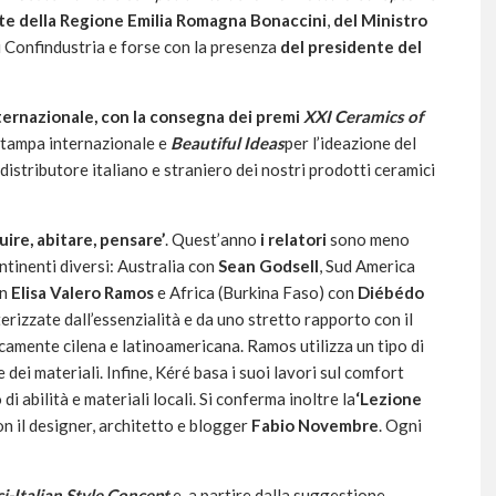
nte della Regione Emilia Romagna Bonaccini
,
del Ministro
di Confindustria e forse con la presenza
del presidente del
ternazionale, con la consegna dei premi
XXI Ceramics of
a stampa internazionale e
Beautiful Ideas
per l’ideazione del
distributore italiano e straniero dei nostri prodotti ceramici
ire, abitare, pensare’
. Quest’anno
i relatori
sono meno
ntinenti diversi: Australia con
Sean Godsell
, Sud America
on
Elisa Valero Ramos
e Africa (Burkina Faso) con
Diébédo
terizzate dall’essenzialità e da uno stretto rapporto con il
camente cilena e latinoamericana. Ramos utilizza un tipo di
 dei materiali. Infine, Kéré basa i suoi lavori sul comfort
 di abilità e materiali locali. Si conferma inoltre la
‘Lezione
on il designer, architetto e blogger
Fabio Novembre
. Ogni
ci-Italian Style Concept
e, a partire dalla suggestione