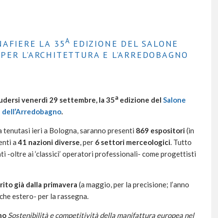
A
NAFIERE LA 35
EDIZIONE DEL SALONE
PER L’ARCHITETTURA E L’ARREDOBAGNO
a
udersi venerdì 29 settembre, la 35
edizione del
Salone
e dell’Arredobagno
.
tenutasi ieri a Bologna, saranno presenti
869 espositori
(in
enti a
41 nazioni diverse
, per
6 settori merceologici
. Tutto
cati -oltre ai ‘classici’ operatori professionali- come progettisti
ito già dalla primavera
(a maggio, per la precisione; l’anno
che estero- per la rassegna.
no
Sostenibilità e competitività della manifattura europea nel