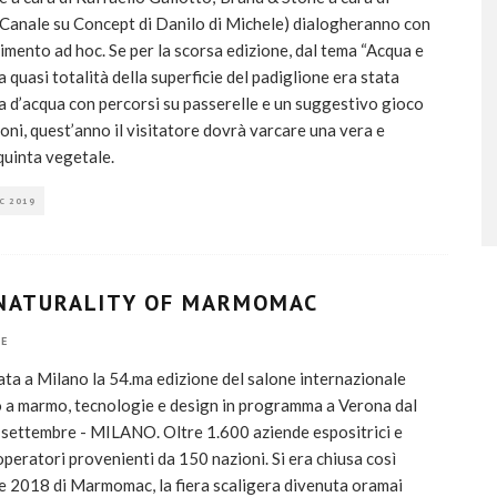
Canale su Concept di Danilo di Michele) dialogheranno con
timento ad hoc. Se per la scorsa edizione, dal tema “Acqua e
la quasi totalità della superficie del padiglione era stata
a d’acqua con percorsi su passerelle e un suggestivo gioco
zioni, quest’anno il visitatore dovrà varcare una vera e
quinta vegetale.
C 2019
NATURALITY OF MARMOMAC
E
ta a Milano la 54.ma edizione del salone internazionale
 a marmo, tecnologie e design in programma a Verona dal
 settembre - MILANO. Oltre 1.600 aziende espositrici e
peratori provenienti da 150 nazioni. Si era chiusa così
ne 2018 di Marmomac, la fiera scaligera divenuta oramai