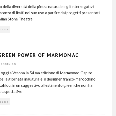
o della diversità della pietra naturale e gli interrogativi
ncanza di limiti nel suo uso a partire dai progetti presentati
alian Stone Theatre
C 2019
GREEN POWER OF MARMOMAC
 RODENIGO
a oggi a Verona la 54.ma edizione di Marmomac. Ospite
della giornata inaugurale, il designer franco-marocchino
ahlou, in un suggestivo allestimento green che non ha
le aspettative
C 2019