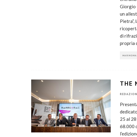
Giorgio 
un alles
Pietra”, 
ricopert
di rifra
propria 
MARMOMA
THE 
REDAZION
Presenta
dedicato
25 al 28
68.000 o
l’edizio