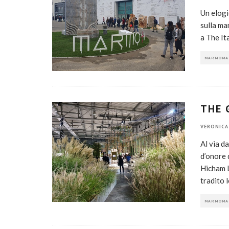
Un elogi
sulla ma
a The It
MARMOMA
THE 
VERONICA
Al via d
d’onore 
Hicham L
tradito 
MARMOMA