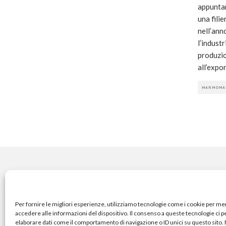
appuntam
una filie
nell’ann
l’industr
produzion
all’expor
MARMOMA
COPYRIGHT
Per fornire le migliori esperienze, utilizziamo tecnologie come i cookie per m
accedere alle informazioni del dispositivo. Il consenso a queste tecnologie ci 
elaborare dati come il comportamento di navigazione o ID unici su questo sito