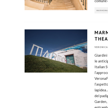
comune d
MARMOMA
MARM
THEA
VERONICA
Giardini 
le antic
Italian 
l’approc
VeronaFi
l’aspett
lapidea.
del padi
Garden, 
entrambe