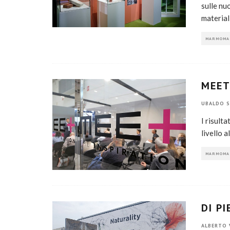
sulle nu
materiali
MARMOMA
MEET
UBALDO S
I risult
livello 
MARMOMA
DI P
ALBERTO 