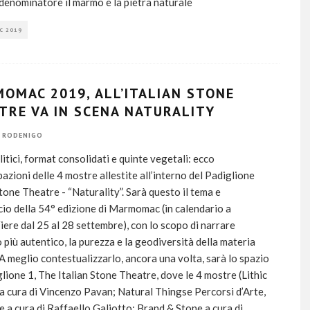
enominatore il marmo e la pietra naturale
C 2019
OMAC 2019, ALL’ITALIAN STONE
TRE VA IN SCENA NATURALITY
 RODENIGO
litici, format consolidati e quinte vegetali: ecco
ipazioni delle 4 mostre allestite all’interno del Padiglione
Stone Theatre - “Naturality”. Sarà questo il tema e
cio della 54° edizione di Marmomac (in calendario a
ere dal 25 al 28 settembre), con lo scopo di narrare
o più autentico, la purezza e la geodiversità della materia
 A meglio contestualizzarlo, ancora una volta, sarà lo spazio
glione 1, The Italian Stone Theatre, dove le 4 mostre (Lithic
a cura di Vincenzo Pavan; Natural Thingse Percorsi d’Arte,
 a cura di Raffaello Galiotto; Brand & Stone a cura di