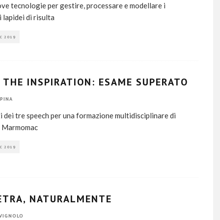
ove tecnologie per gestire, processare e modellare i
 lapidei di risulta
C 2019
 THE INSPIRATION: ESAME SUPERATO
PINA
ati dei tre speech per una formazione multidisciplinare di
al Marmomac
C 2019
IETRA, NATURALMENTE
VIGNOLO