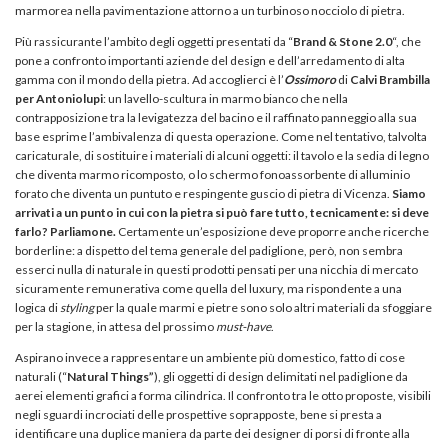
marmorea nella pavimentazione attorno a un turbinoso nocciolo di pietra.
Più rassicurante l’ambito degli oggetti presentati da “
Brand & Stone 2.0
“, che
pone a confronto importanti aziende del design e dell’arredamento di alta
gamma con il mondo della pietra. Ad accoglierci è l’
Ossimoro
di
Calvi Brambilla
per Antoniolupi
: un lavello-scultura in marmo bianco che nella
contrapposizione tra la levigatezza del bacino e il raffinato panneggio alla sua
base esprime l’ambivalenza di questa operazione. Come nel tentativo, talvolta
caricaturale, di sostituire i materiali di alcuni oggetti: il tavolo e la sedia di legno
che diventa marmo ricomposto, o lo schermo fonoassorbente di alluminio
forato che diventa un puntuto e respingente guscio di pietra di Vicenza.
Siamo
arrivati a un punto in cui con la pietra si può fare tutto, tecnicamente: si deve
farlo? Parliamone.
Certamente un’esposizione deve proporre anche ricerche
borderline: a dispetto del tema generale del padiglione, però, non sembra
esserci nulla di naturale in questi prodotti pensati per una nicchia di mercato
sicuramente remunerativa come quella del luxury, ma rispondente a una
logica di
styling
per la quale marmi e pietre sono solo altri materiali da sfoggiare
per la stagione, in attesa del prossimo
must-have
.
Aspirano invece a rappresentare un ambiente più domestico, fatto di cose
naturali (“
Natural Things”
), gli oggetti di design delimitati nel padiglione da
aerei elementi grafici a forma cilindrica. Il confronto tra le otto proposte, visibili
negli sguardi incrociati delle prospettive soprapposte, bene si presta a
identificare una duplice maniera da parte dei designer di porsi di fronte alla