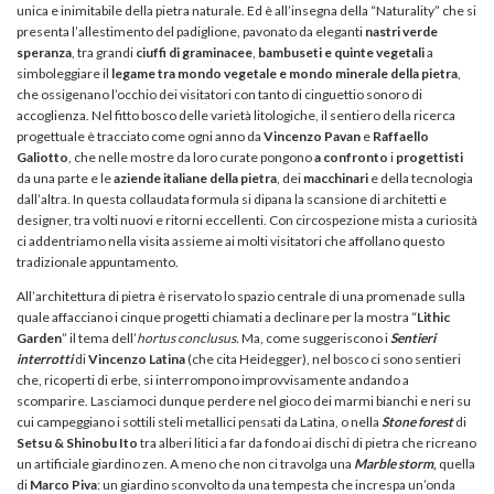
unica e inimitabile della pietra naturale. Ed è all’insegna della “Naturality” che si
presenta l’allestimento del padiglione, pavonato da eleganti
nastri verde
speranza
, tra grandi
ciuffi di graminacee
,
bambuseti e quinte vegetali
a
simboleggiare il
legame tra mondo vegetale e mondo minerale della pietra
,
che ossigenano l’occhio dei visitatori con tanto di cinguettio sonoro di
accoglienza. Nel fitto bosco delle varietà litologiche, il sentiero della ricerca
progettuale è tracciato come ogni anno da
Vincenzo Pavan
e
Raffaello
Galiotto
, che nelle mostre da loro curate pongono
a confronto
i
progettisti
da una parte e le
aziende italiane della pietra
, dei
macchinari
e della tecnologia
dall’altra. In questa collaudata formula si dipana la scansione di architetti e
designer, tra volti nuovi e ritorni eccellenti. Con circospezione mista a curiosità
ci addentriamo nella visita assieme ai molti visitatori che affollano questo
tradizionale appuntamento.
All’architettura di pietra è riservato lo spazio centrale di una promenade sulla
quale affacciano i cinque progetti chiamati a declinare per la mostra “
Lithic
Garden
” il tema dell’
hortus conclusus.
Ma, come suggeriscono i
Sentieri
interrott
i
di
Vincenzo Latina
(che cita Heidegger), nel bosco ci sono sentieri
che, ricoperti di erbe, si interrompono improvvisamente andando a
scomparire. Lasciamoci dunque perdere nel gioco dei marmi bianchi e neri su
cui campeggiano i sottili steli metallici pensati da Latina, o nella
Stone forest
di
Setsu & Shinobu
Ito
tra alberi litici a far da fondo ai dischi di pietra che ricreano
un artificiale giardino zen. A meno che non ci travolga una
Marble storm
,
quella
di
Marco Piva
: un giardino sconvolto da una tempesta che increspa un’onda