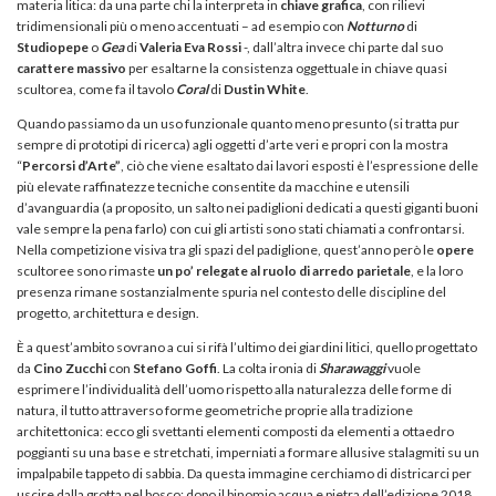
materia litica: da una parte chi la interpreta in
chiave grafica
, con rilievi
tridimensionali più o meno accentuati – ad esempio con
Notturno
di
Studiopepe
o
Gea
di
Valeria Eva Rossi
-, dall’altra invece chi parte dal suo
carattere massivo
per esaltarne la consistenza oggettuale in chiave quasi
scultorea, come fa il tavolo
Coral
di
Dustin White
.
Quando passiamo da un uso funzionale quanto meno presunto (si tratta pur
sempre di prototipi di ricerca) agli oggetti d’arte veri e propri con la mostra
“
Percorsi d’Arte”
, ciò che viene esaltato dai lavori esposti è l’espressione delle
più elevate raffinatezze tecniche consentite da macchine e utensili
d’avanguardia (a proposito, un salto nei padiglioni dedicati a questi giganti buoni
vale sempre la pena farlo) con cui gli artisti sono stati chiamati a confrontarsi.
Nella competizione visiva tra gli spazi del padiglione, quest’anno però le
opere
scultoree sono rimaste
un po’ relegate al ruolo di arredo parietale
, e la loro
presenza rimane sostanzialmente spuria nel contesto delle discipline del
progetto, architettura e design.
È a quest’ambito sovrano a cui si rifà l’ultimo dei giardini litici, quello progettato
da
Cino Zucchi
con
Stefano Goffi
. La colta ironia di
Sharawaggi
vuole
esprimere l’individualità dell’uomo rispetto alla naturalezza delle forme di
natura, il tutto attraverso forme geometriche proprie alla tradizione
architettonica: ecco gli svettanti elementi composti da elementi a ottaedro
poggianti su una base e stretchati, imperniati a formare allusive stalagmiti su un
impalpabile tappeto di sabbia. Da questa immagine cerchiamo di districarci per
uscire dalla grotta nel bosco: dopo il binomio acqua e pietra dell’edizione 2018