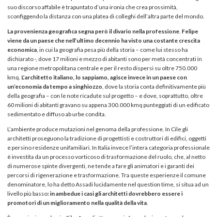
suo discorso affabile è trapuntato d’una ironia che crea prossimità,
sconfiggendo la distanza con una platea di colleghi dell’altra parte del mondo.
La provenienza geografica segna però il divario nella professione
.
Felipe
viene da un paese che nell’ultimo decennio ha visto una costante crescita
economica
, in cui la geografia pesa più della storia – come lui stesso ha
dichiarato -, dove 17 milioni e mezzo di abitanti sono per metà concentrati in
una regione metropolitana centrale e per il resto dispersi su oltre 750.000
kmq.
L’architetto italiano, lo sappiamo, agisce invece in un paese con
un’economia da tempo a singhiozzo
, dove la storia conta definitivamente più
della geografia – con le note ricadute sul progetto – e dove, soprattutto, oltre
60 milioni di abitanti gravano su appena 300.000 kmq punteggiati di un edificato
sedimentato e diffuso ab urbe condita.
L’ambiente produce mutazioni nel genoma della professione. In Cile gli
architetti proseguono la tradizione di progettisti e costruttori di edifici, oggetti
e persino residenze unifamiliari. In Italia invece l’intera categoria professionale
è investita da un processo vorticoso di trasformazione del ruolo, che, al netto
di numerose spinte divergenti, ne tende a fare gli animatori e i garanti dei
percorsi di rigenerazione e trasformazione. Tra queste esperienze il comune
denominatore, lo ha detto Assadi lucidamente nel question time, si situa ad un
livello più basso
: in ambedue i casi gli architetti dovrebbero essere i
promotori di un miglioramento nella qualità della vita
.