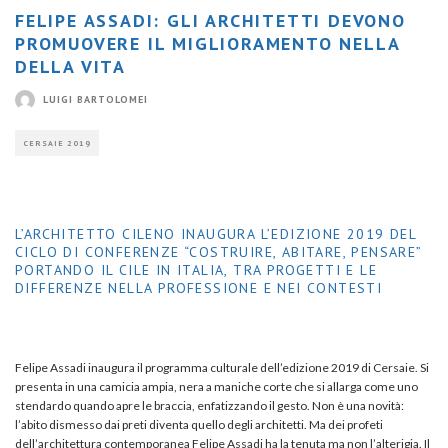
FELIPE ASSADI: GLI ARCHITETTI DEVONO
PROMUOVERE IL MIGLIORAMENTO NELLA
DELLA VITA
LUIGI BARTOLOMEI
CERSAIE 2019
L’ARCHITETTO CILENO INAUGURA L’EDIZIONE 2019 DEL
CICLO DI CONFERENZE “COSTRUIRE, ABITARE, PENSARE”
PORTANDO IL CILE IN ITALIA, TRA PROGETTI E LE
DIFFERENZE NELLA PROFESSIONE E NEI CONTESTI
Felipe Assadi inaugura il programma culturale dell’edizione 2019 di Cersaie. Si
presenta in una camicia ampia, nera a maniche corte che si allarga come uno
stendardo quando apre le braccia, enfatizzando il gesto. Non è una novità:
l’abito dismesso dai preti diventa quello degli architetti. Ma dei profeti
dell’architettura contemporanea Felipe Assadi ha la tenuta ma non l’alterigia. Il