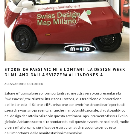
STORIE DA PAESI VICINI E LONTANI: LA DESIGN WEEK
DI MILANO DALLA SVIZZERA ALL’INDONESIA
ALESSANDRO COLOMBO
Salone e Fuorisalone sono importanti vetrine attraverso cui presentare la
“swissness”, tra Palazzo Litta e zona Tortona, e la tradizione e innovazione
dell’Indonesia - Il Salone e il Fuorisalone sono vetrine straordinarie per tutti i
paesi che vogliano presentarsi, anche in modo istituzionale, al vasto pubblico
del design che affolla Milano in questa settimana, appuntamento fisso a livello
globale. Abbiamo scelto di raccontare due di queste avventure nazionali, molto
diverse fra loro, ma significative e paradigmatiche, appunto per questo,
dell’importanza delle manifestazioni meneghine.