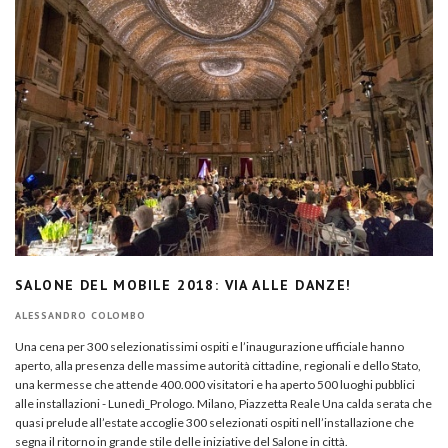
SALONE DEL MOBILE 2018: VIA ALLE DANZE!
ALESSANDRO COLOMBO
Una cena per 300 selezionatissimi ospiti e l’inaugurazione ufficiale hanno
aperto, alla presenza delle massime autorità cittadine, regionali e dello Stato,
una kermesse che attende 400.000 visitatori e ha aperto 500 luoghi pubblici
alle installazioni - Lunedì_Prologo. Milano, Piazzetta Reale Una calda serata che
quasi prelude all’estate accoglie 300 selezionati ospiti nell’installazione che
segna il ritorno in grande stile delle iniziative del Salone in città.