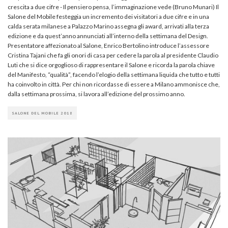
crescita a due cifre - Il pensiero pensa, l’immaginazione vede (Bruno Munari) Il
Salone del Mobile festeggia un incremento dei visitatori a due cifre e in una
calda serata milanese a Palazzo Marino assegna gli award, arrivati alla terza
edizione e da quest’anno annunciati all’interno della settimana del Design.
Presentatore affezionato al Salone, Enrico Bertolino introduce l’assessore
Cristina Tajani che fa gli onori di casa per cedere la parola al presidente Claudio
Luti che si dice orgoglioso di rappresentare il Salone e ricorda la parola chiave
del Manifesto, “qualità”, facendo l’elogio della settimana liquida che tutto e tutti
ha coinvolto in città. Per chi non ricordasse di essere a Milano ammonisce che,
dalla settimana prossima, si lavora all’edizione del prossimo anno.
SALONE DEL MOBILE 2018