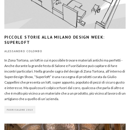
PICCOLE STORIE ALLA MILANO DESIGN WEEK:
SUPERLOFT
ALESSANDRO COLOMBO
In Zona Tortona, un loft in cui è possibile trovare materiali antichi ma perfetti -
Anche durante la grande festa di Salone e FuoriSalone può capitare di fare
incontri particolari. Nella grande sagra del design di Zona Tortona, all’interno di
Superdesign Show, “Superloft” è una rassegna di prodotti curata da Giulio
Cappellini che presenta un loft, super appunto, popolato di pezzi di sicuro gusto
e interesse. Ma qualcosa ti colpisce fuori dal coro, qualcosa che parla di altro e
che è molto più vicino a un materiale che a un prodotto, più vicino al lavoro di un
artigiano che a quello di un’azienda.
FUORISALONE 2018